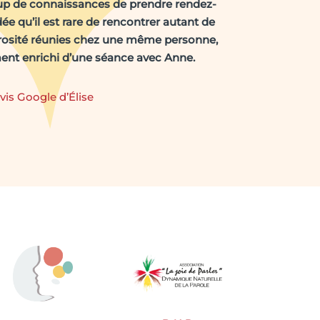
 de connaissances de prendre rendez-
dée qu’il est rare de rencontrer autant de
osité réunies chez une même personne,
ment enrichi d’une séance avec Anne.
vis Google d’Élise