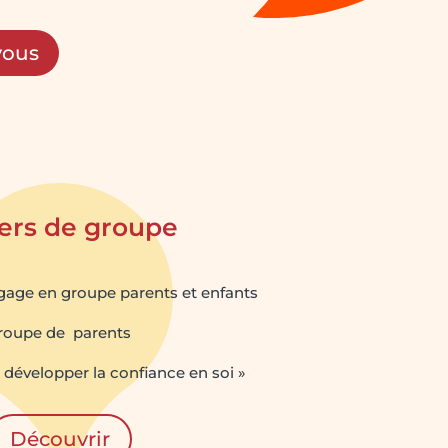
vous
iers de groupe
gage en groupe parents et enfants
roupe de parents
« développer la confiance en soi »
Découvrir