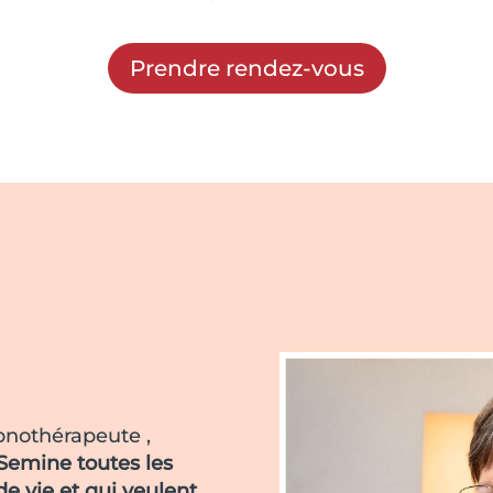
Prendre rendez-vous
pnothérapeute ,
 Semine toutes les
de vie et qui veulent