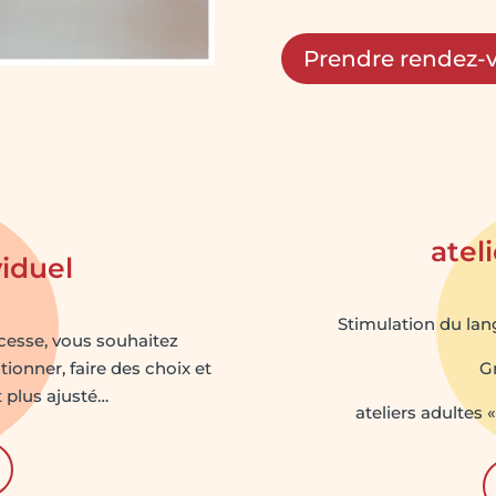
Prendre rendez-
atel
viduel
Stimulation du lan
cesse, vous souhaitez
ionner, faire des choix et
G
t plus ajusté…
ateliers adultes 