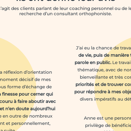
 s’agit des clients parlant de leur coaching personnel ou de l
recherche d’un consultant orthophoniste.
J’ai eu la chance de trav
de vie, puis de manière 
parole en public.
Le trava
thématique, avec de nom
 réflexion d’orientation
bienveillante et très c
n moment décisif de mes
priorités et de trouver 
, sous forme d’échange de
pour répondre à mes obje
a finesse pour cerner qui
divers impératifs au dé
ncouru à faire aboutir avec
 et n’en doute aujourd’hui
e en outre de nombreux
Anne est une personne
nt et personnellement,
privilège de bénéfi
a suite.