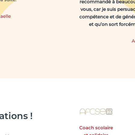
recommandé à beaucoup
vous, car je suis persua
aelle
compétence et de génér
et qu’on sort forcé
A
tions !
Coach scolaire