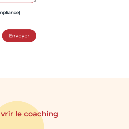
mpliance)
Envoyer
rir le coaching