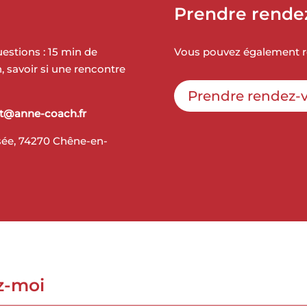
Prendre rende
estions : 15 min de
Vous pouvez également ré
, savoir si une rencontre
Prendre rendez-
t@anne-coach.fr
isée, 74270 Chêne-en-
z-moi